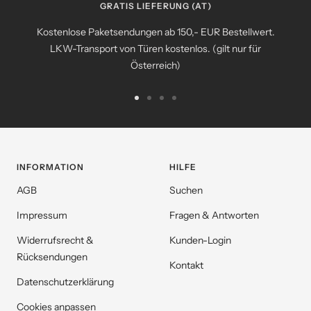
GRATIS LIEFERUNG (AT)
Kostenlose Paketsendungen ab 150,- EUR Bestellwert.
LKW-Transport von Türen kostenlos. (gilt nur für
Österreich)
Zur
Zur
Zur
Zur
Slide
Slide
Slide
Slide
1
2
3
4
gehen
gehen
gehen
gehen
INFORMATION
HILFE
AGB
Suchen
Impressum
Fragen & Antworten
Widerrufsrecht &
Kunden-Login
Rücksendungen
Kontakt
Datenschutzerklärung
Cookies anpassen