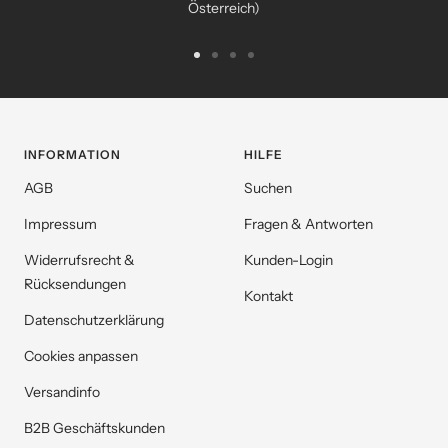
Österreich)
Zur
Zur
Zur
Zur
Slide
Slide
Slide
Slide
1
2
3
4
gehen
gehen
gehen
gehen
INFORMATION
HILFE
AGB
Suchen
Impressum
Fragen & Antworten
Widerrufsrecht &
Kunden-Login
Rücksendungen
Kontakt
Datenschutzerklärung
Cookies anpassen
Versandinfo
B2B Geschäftskunden