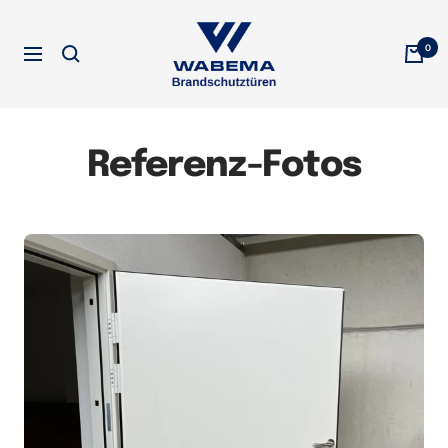
Direkt
WABEMA
zum
0
Brandschutztüren
Navigation
Inhalt
Referenz-Fotos