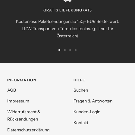
GRATIS LIEFERUNG (AT)
Kostenlose Paketsendungen ab 150,- EUR Bestellwert.
LKW-Transport von Türen kostenlos. (gilt nur für
Österreich)
Zur
Zur
Zur
Zur
Slide
Slide
Slide
Slide
1
2
3
4
gehen
gehen
gehen
gehen
INFORMATION
HILFE
AGB
Suchen
Impressum
Fragen & Antworten
Widerrufsrecht &
Kunden-Login
Rücksendungen
Kontakt
Datenschutzerklärung