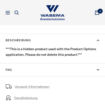
Direkt
WABEMA
zum
0
Brandschutztüren
Navigation
Inhalt
BESCHREIBUNG
***This is a hidden product used with the Product Options
application, Please do not delete this product.***
FAQ
Versand-Informationen
Gewährleistung