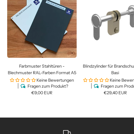
Farbmuster Stahltüren -
Blindzylinder für Brandsch
Blechmuster RAL-Farben Format A5
Basi
Keine Bewertungen
Keine Bewe
Fragen zum Produkt?
Fragen zum Prod
Angebotspreis
Angebotspreis
€9,00 EUR
€29,40 EUR