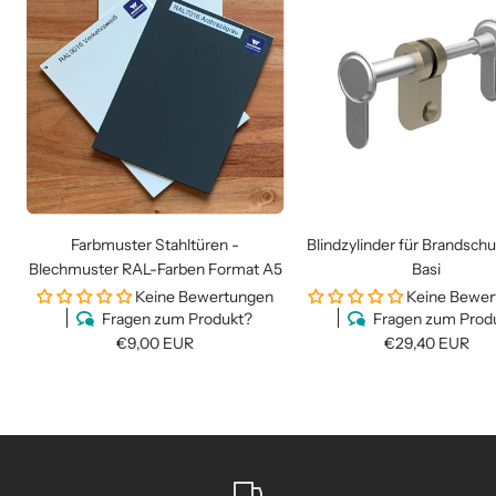
Farbmuster Stahltüren -
Blindzylinder für Brandsch
Blechmuster RAL-Farben Format A5
Basi
Keine Bewertungen
Keine Bewe
Fragen zum Produkt?
Fragen zum Prod
Angebotspreis
Angebotspreis
€9,00 EUR
€29,40 EUR