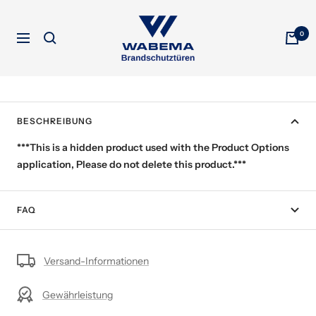
Direkt
WABEMA
zum
0
Brandschutztüren
Navigation
Inhalt
BESCHREIBUNG
***This is a hidden product used with the Product Options
application, Please do not delete this product.***
FAQ
Versand-Informationen
Gewährleistung