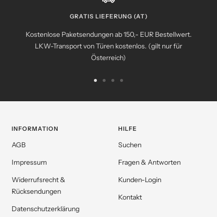
GRATIS LIEFERUNG (AT)
Kostenlose Paketsendungen ab 150,- EUR Bestellwert.
LKW-Transport von Türen kostenlos. (gilt nur für
Österreich)
Zur
Zur
Zur
Zur
Slide
Slide
Slide
Slide
1
2
3
4
gehen
gehen
gehen
gehen
INFORMATION
HILFE
AGB
Suchen
Impressum
Fragen & Antworten
Widerrufsrecht &
Kunden-Login
Rücksendungen
Kontakt
Datenschutzerklärung